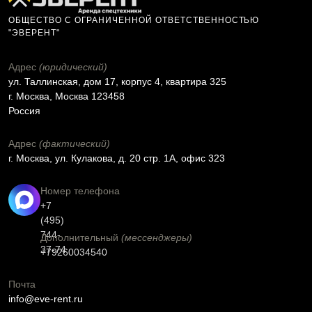
ОБЩЕСТВО С ОГРАНИЧЕННОЙ ОТВЕТСТВЕННОСТЬЮ
"ЭВЕРЕНТ"
Адрес
(юридический)
ул. Таллинская, дом 17, корпус 4, квартира 325
г. Москва, Москва 123458
Россия
Адрес
(фактический)
г. Москва, ул. Кулакова, д. 20 стр. 1А, офис 323
Номер телефона
+7
(495)
744-
Дополнительный
(мессенджеры)
37-74
+79260034540
Почта
info@eve-rent.ru