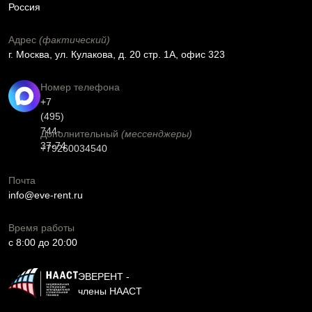
Россия
Адрес
(фактический)
г. Москва, ул. Кулакова, д. 20 стр. 1А, офис 323
Номер телефона
+7
(495)
744-
Дополнительный
(мессенджеры)
37-74
+79260034540
Почта
info@eve-rent.ru
Время работы
c 8:00 до 20:00
ЭВЕРЕНТ -
члены НААСТ