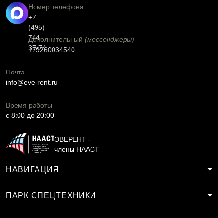
Номер телефона
+7
(495)
744-
Дополнительный
(мессенджеры)
37-74
+79260034540
Почта
info@eve-rent.ru
Время работы
c 8:00 до 20:00
ЭВЕРЕНТ -
члены НААСТ
НАВИГАЦИЯ
ПАРК СПЕЦТЕХНИКИ