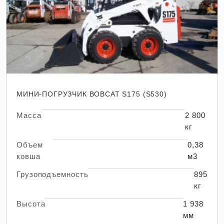
МИНИ-ПОГРУЗЧИК BOBCAT S175 (S530)
Масса
2 800
кг
Объем
0,38
ковша
м3
Грузоподъемность
895
кг
Высота
1 938
мм