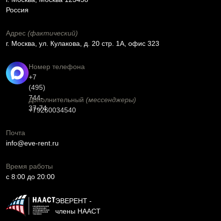
Россия
Адрес
(фактический)
г. Москва, ул. Кулакова, д. 20 стр. 1А, офис 323
Номер телефона
+7
(495)
744-
Дополнительный
(мессенджеры)
37-74
+79260034540
Почта
info@eve-rent.ru
Время работы
c 8:00 до 20:00
ЭВЕРЕНТ -
члены НААСТ