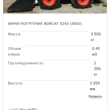
МИНИ-ПОГРУЗЧИК BOBCAT S250 (S650)
Масса
3 550
кг
Объем
0,45
ковша
м3
Грузоподъемность
1
200
кг
Высота
2 055
мм
Раскрыть