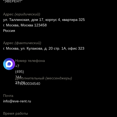
"ЭВЕРЕНТ"
Адрес
(юридический)
ул. Таллинская, дом 17, корпус 4, квартира 325
г. Москва, Москва 123458
Россия
Адрес
(фактический)
г. Москва, ул. Кулакова, д. 20 стр. 1А, офис 323
Номер телефона
+7
(495)
744-
Дополнительный
(мессенджеры)
37-74
+79260034540
Почта
info@eve-rent.ru
Время работы