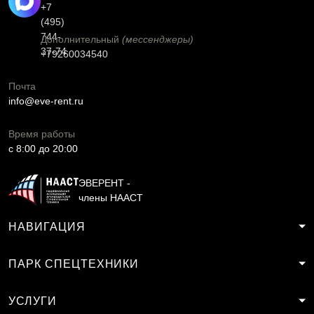
+7
(495)
744-
Дополнительный
(мессенджеры)
37-74
+79260034540
Почта
info@eve-rent.ru
Время работы
c 8:00 до 20:00
ЭВЕРЕНТ -
члены НААСТ
НАВИГАЦИЯ
ПАРК СПЕЦТЕХНИКИ
УСЛУГИ