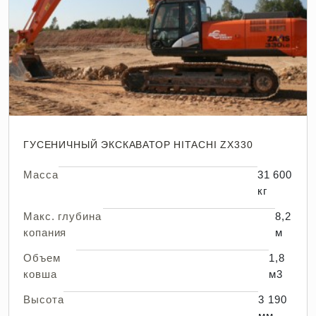
ГУСЕНИЧНЫЙ ЭКСКАВАТОР HITACHI ZX330
Масса
31 600
кг
Макс. глубина
8,2
копания
м
Объем
1,8
ковша
м3
Высота
3 190
мм