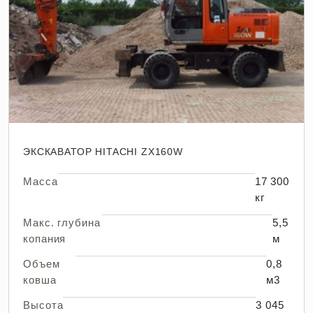
ЭКСКАВАТОР HITACHI ZX160W
Масса
17 300
кг
Макс. глубина
5,5
копания
м
Объем
0,8
ковша
м3
Высота
3 045