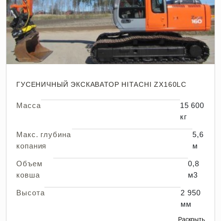
ГУСЕНИЧНЫЙ ЭКСКАВАТОР HITACHI ZX160LC
Масса
15 600
кг
Макс. глубина
5,6
копания
м
Объем
0,8
ковша
м3
Высота
2 950
мм
Раскрыть