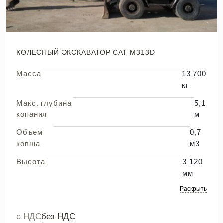
КОЛЕСНЫЙ ЭКСКАВАТОР CAT M313D
Масса
13 700
кг
Макс. глубина
5,1
копания
м
Объем
0,7
ковша
м3
Высота
3 120
мм
Раскрыть
с НДС
без НДС