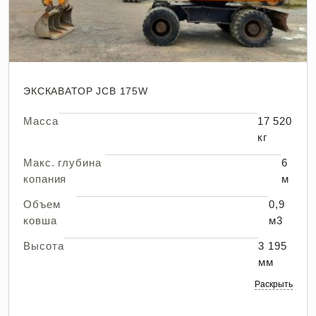
ЭКСКАВАТОР JCB 175W
Масса
17 520
кг
Макс. глубина
6
копания
м
Объем
0,9
ковша
м3
Высота
3 195
мм
Раскрыть