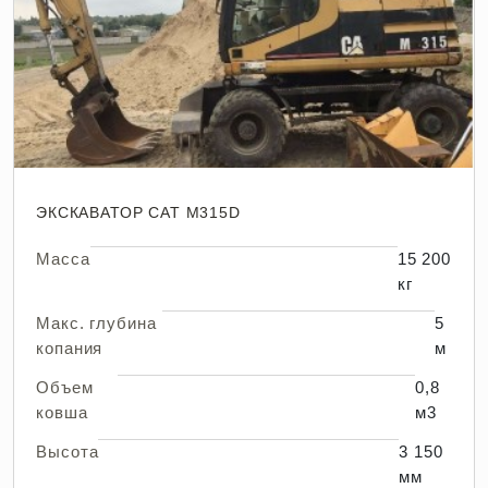
ЭКСКАВАТОР CAT M315D
Масса
15 200
кг
Макс. глубина
5
копания
м
Объем
0,8
ковша
м3
Высота
3 150
мм