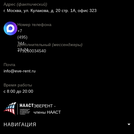
Адрес
(фактический)
г. Москва, ул. Кулакова, д. 20 стр. 1А, офис 323
Номер телефона
+7
(495)
744-
Дополнительный
(мессенджеры)
37-74
+79260034540
Почта
info@eve-rent.ru
Время работы
c 8:00 до 20:00
ЭВЕРЕНТ -
члены НААСТ
НАВИГАЦИЯ