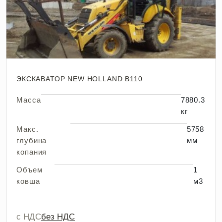
ЭКСКАВАТОР NEW HOLLAND B110
Масса
7880.3
кг
Макс.
5758
глубина
мм
копания
Объем
1
ковша
м3
с НДС
без НДС