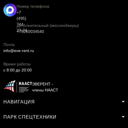
Номер телефона
+7
(495)
744-
Дополнительный
(мессенджеры)
37-74
+79260034540
Почта
info@eve-rent.ru
Время работы
c 8:00 до 20:00
ЭВЕРЕНТ -
члены НААСТ
НАВИГАЦИЯ
ПАРК СПЕЦТЕХНИКИ