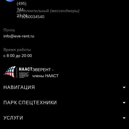
(495)
744-
Дополнительный
(мессенджеры)
37-74
+79260034540
Почта
info@eve-rent.ru
Время работы
c 8:00 до 20:00
ЭВЕРЕНТ -
члены НААСТ
НАВИГАЦИЯ
ПАРК СПЕЦТЕХНИКИ
УСЛУГИ