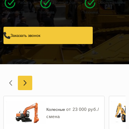
Работа
Полный бак
Обслуживание
машиниста
топлива
техники
Заказать звонок
от 23 000 руб./
Колесные
смена