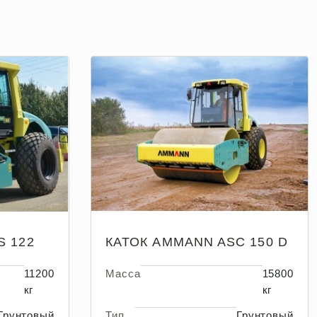
S 122
КАТОК AMMANN ASC 150 D
11200
Масса
15800
кг
кг
Грунтовый
Тип
Грунтовый