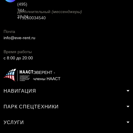
(495)
744-
Дополнительный
(мессенджеры)
37-74
+79260034540
Почта
info@eve-rent.ru
Время работы
c 8:00 до 20:00
ЭВЕРЕНТ -
члены НААСТ
НАВИГАЦИЯ
ПАРК СПЕЦТЕХНИКИ
УСЛУГИ