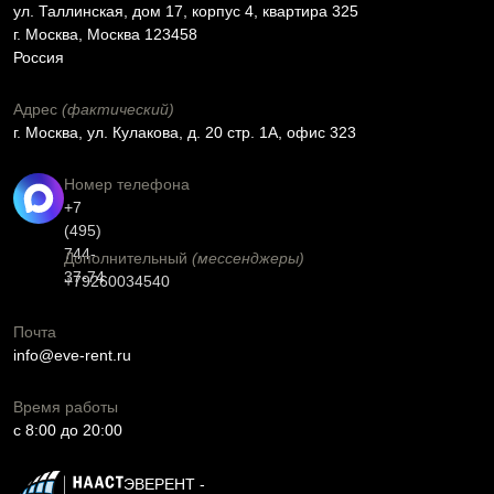
ул. Таллинская, дом 17, корпус 4, квартира 325
г. Москва, Москва 123458
Россия
Адрес
(фактический)
г. Москва, ул. Кулакова, д. 20 стр. 1А, офис 323
Номер телефона
+7
(495)
744-
Дополнительный
(мессенджеры)
37-74
+79260034540
Почта
info@eve-rent.ru
Время работы
c 8:00 до 20:00
ЭВЕРЕНТ -