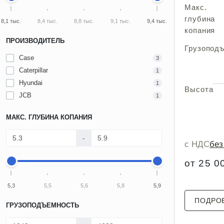
Макс.
глубина
8,1 тыс.
8,4 тыс.
8,8 тыс.
9,1 тыс.
9,4 тыс.
копания
ПРОИЗВОДИТЕЛЬ
Грузопод
Case
3
Caterpillar
1
Hyundai
1
Высота
JCB
1
МАКС. ГЛУБИНА КОПАНИЯ
-
с НДС
бе
от 25 0
5,3
5,5
5,6
5,8
5,9
ПОДРО
ГРУЗОПОДЪЕМНОСТЬ