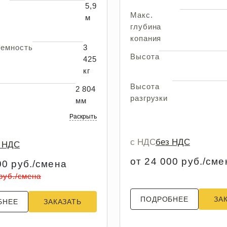
5,9
Макс.
м
глубина
копания
ъемность
3
Высота
425
кг
Высота
2 804
разгрузки
мм
Раскрыть
с НДС
без НДС
з НДС
от 24 000 руб./сме
00 руб./смена
 руб./смена
ПОДРОБНЕЕ
ЗА
БНЕЕ
ЗАКАЗАТЬ