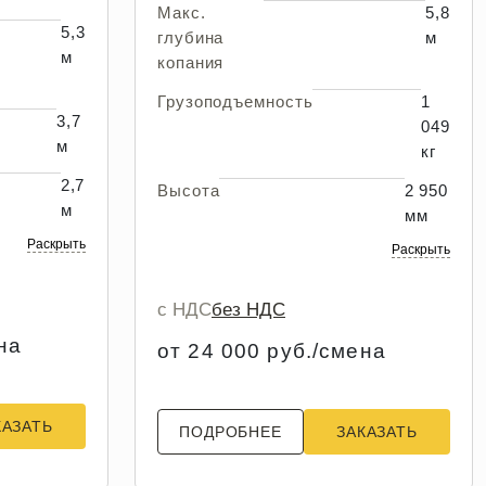
Макс.
5,8
5,3
глубина
м
м
копания
Грузоподъемность
1
3,7
049
м
кг
2,7
Высота
2 950
м
мм
Раскрыть
Раскрыть
с НДС
без НДС
на
от 24 000 руб./смена
КАЗАТЬ
ПОДРОБНЕЕ
ЗАКАЗАТЬ