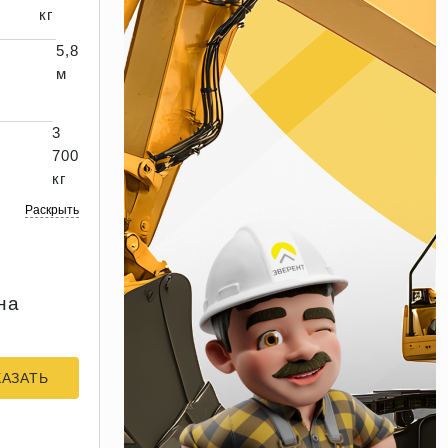
кг
5,8
м
3
700
кг
Раскрыть
на
КАЗАТЬ