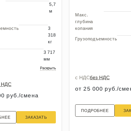
5,7
м
Макс.
глубина
ъемность
3
копания
318
Грузоподъемность
кг
3 717
мм
Раскрыть
с НДС
без НДС
з НДС
от 25 000 руб./сме
00 руб./смена
ПОДРОБНЕЕ
ЗА
БНЕЕ
ЗАКАЗАТЬ