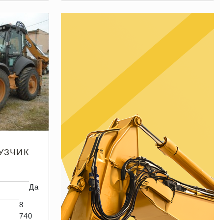
УЗЧИК
Да
8
740