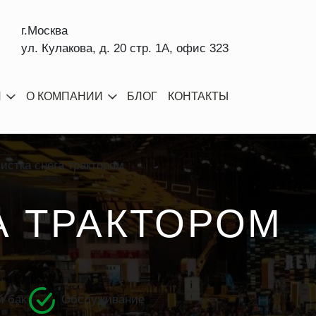
г.Москва
ул. Кулакова, д. 20 стр. 1А, офис 323
И
О КОМПАНИИ
БЛОГ
КОНТАКТЫ
истка снега трактором
А ТРАКТОРОМ
 бак
Обслуживание