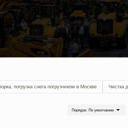
техники
борка, погрузка снега погрузчиком в Москве
Чистка д
рритории с вывозом снега
Уборка территории от сн
Порядок: По умолчанию
рритории в зимний период в Москве
Уборка снега 