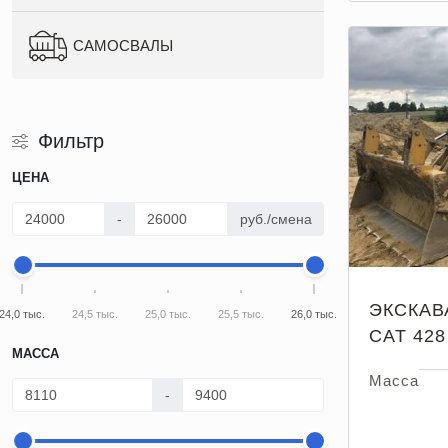
САМОСВАЛЫ
Фильтр
ЦЕНА
-
руб./смена
ЭКСКАВ
24,0 тыс.
24,5 тыс.
25,0 тыс.
25,5 тыс.
26,0 тыс.
CAT 428
МАССА
Масса
-