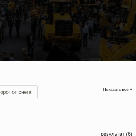
Показать все +
орог от снега
ега в Москве
фронтальным погрузчиком
результат (6)