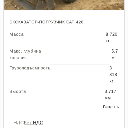
ЭКСКАВАТОР-ПОГРУЗЧИК CAT 428
Масса
8 720
кг
Макс. глубина
5,7
копания
м
Грузоподъемность
3
318
кг
Высота
3 717
мм
Раскрыть
с НДС
без НДС