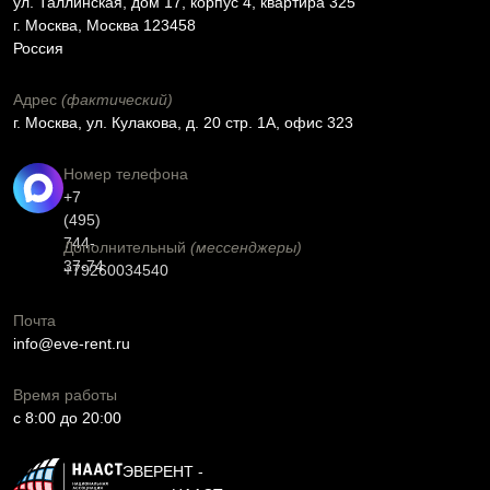
ул. Таллинская, дом 17, корпус 4, квартира 325
г. Москва, Москва 123458
Россия
Адрес
(фактический)
г. Москва, ул. Кулакова, д. 20 стр. 1А, офис 323
Номер телефона
+7
(495)
744-
Дополнительный
(мессенджеры)
37-74
+79260034540
Почта
info@eve-rent.ru
Время работы
c 8:00 до 20:00
ЭВЕРЕНТ -