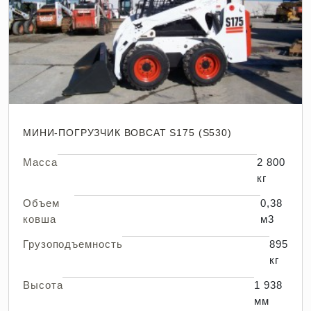
МИНИ-ПОГРУЗЧИК BOBCAT S175 (S530)
Масса
2 800
кг
Объем
0,38
ковша
м3
Грузоподъемность
895
кг
Высота
1 938
мм