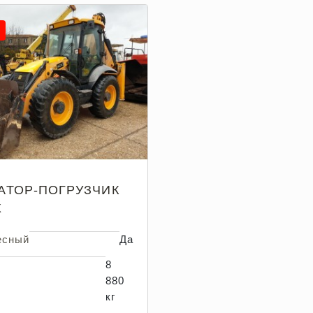
АТОР-ПОГРУЗЧИК
X
есный
Да
8
880
кг