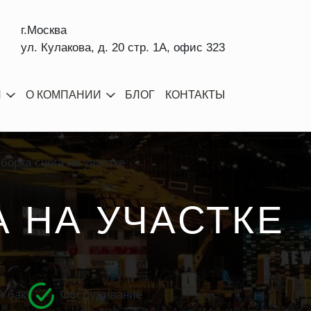
г.Москва
ул. Кулакова, д. 20 стр. 1А, офис 323
И
О КОМПАНИИ
БЛОГ
КОНТАКТЫ
борка снега на участке
А НА УЧАСТКЕ
 бак
Обслуживание