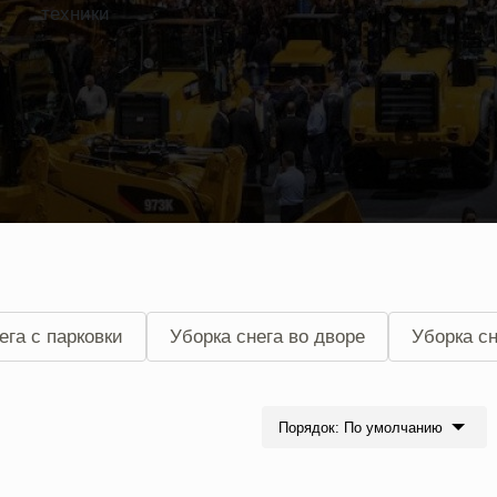
техники
ега с парковки
Уборка снега во дворе
Уборка сн
ега в Химках
Уборка снега в Солнечногорском райо
Порядок: По умолчанию