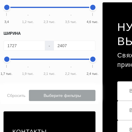
3,4
1,2 тыс.
2,3 тыс.
3,5 тыс.
4,6 тыс.
Н
ШИРИНА
В
-
Свяж
при
1,7 тыс.
1,9 тыс.
2,1 тыс.
2,2 тыс.
2,4 тыс.
Сбросить
Выберите фильтры
КОНТАКТЫ