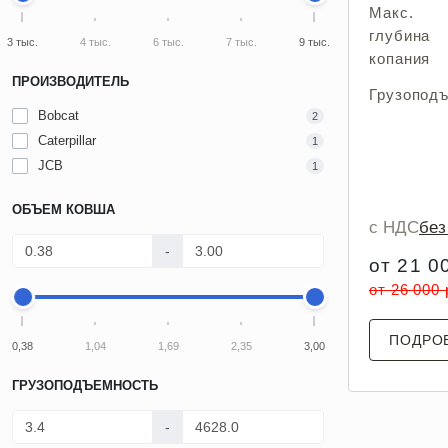
Макс.
глубина
3 тыс.
4 тыс.
6 тыс.
7 тыс.
9 тыс.
копания
ПРОИЗВОДИТЕЛЬ
Грузопод
Bobcat
2
Caterpillar
1
JCB
1
ОБЪЕМ КОВША
с НДС
бе
-
от 21 0
от 26 000
ПОДРО
0,38
1,04
1,69
2,35
3,00
ГРУЗОПОДЪЕМНОСТЬ
-