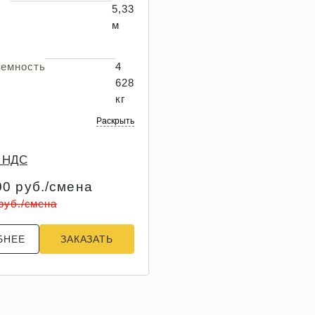
5,33
м
ъемность
4
628
кг
Раскрыть
з НДС
00 руб./смена
 руб./смена
БНЕЕ
ЗАКАЗАТЬ