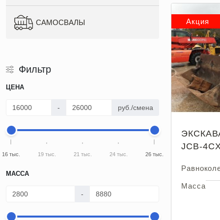
Акция
САМОСВАЛЫ
Фильтр
ЦЕНА
-
руб./смена
ЭКСКАВ
JCB-4C
16 тыс.
19 тыс.
21 тыс.
24 тыс.
26 тыс.
Равнокол
МАССА
Масса
-