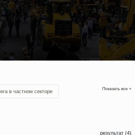
Показать все +
ега в частном секторе
не
Уборка снега в Подольске
результат (4)