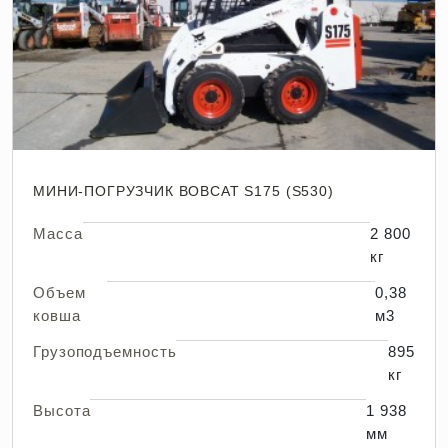
МИНИ-ПОГРУЗЧИК BOBCAT S175 (S530)
Масса
2 800
кг
Объем
0,38
ковша
м3
Грузоподъемность
895
кг
Высота
1 938
мм