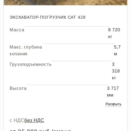
ЭКСКАВАТОР-ПОГРУЗЧИК CAT 428
Масса
8 720
кг
Макс. глубина
5,7
копания
м
Грузоподъемность
3
318
кг
Высота
3 717
мм
Раскрыть
с НДС
без НДС