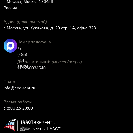
г. Москва, Москва 123458
Россия
Адрес
(фактический)
г. Москва, ул. Кулакова, д. 20 стр. 1А, офис 323
Номер телефона
+7
(495)
744-
Дополнительный
(мессенджеры)
37-74
+79260034540
Почта
info@eve-rent.ru
Время работы
c 8:00 до 20:00
ЭВЕРЕНТ -
члены НААСТ