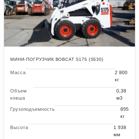
МИНИ-ПОГРУЗЧИК BOBCAT S175 (S530)
Масса
2 800
кг
Объем
0,38
ковша
м3
Грузоподъемность
895
кг
Высота
1 938
мм