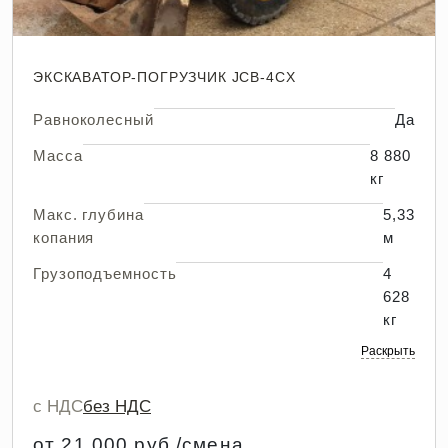
ЭКСКАВАТОР-ПОГРУЗЧИК JCB-4CX
Равноколесный
Да
Масса
8 880
кг
Макс. глубина
5,33
копания
м
Грузоподъемность
4
628
кг
Раскрыть
с НДС
без НДС
от 21 000 руб./смена