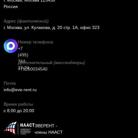
г. Москва, Москва 123458
Россия
Адрес
(фактический)
г. Москва, ул. Кулакова, д. 20 стр. 1А, офис 323
Номер телефона
+7
(495)
744-
Дополнительный
(мессенджеры)
37-74
+79260034540
Почта
info@eve-rent.ru
Время работы
c 8:00 до 20:00
ЭВЕРЕНТ -
члены НААСТ