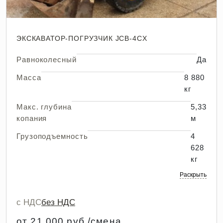
ЭКСКАВАТОР-ПОГРУЗЧИК JCB-4CX
Равноколесный
Да
Масса
8 880
кг
Макс. глубина
5,33
копания
м
Грузоподъемность
4
628
кг
Раскрыть
с НДС
без НДС
от 21 000 руб./смена