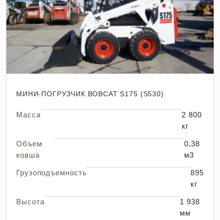
МИНИ-ПОГРУЗЧИК BOBCAT S175 (S530)
Масса
2 800
кг
Объем
0,38
ковша
м3
Грузоподъемность
895
кг
Высота
1 938
мм