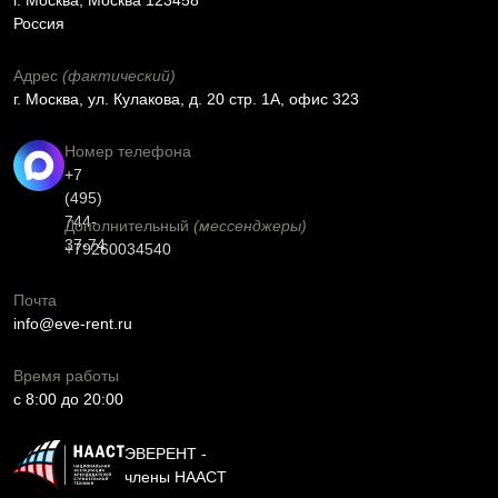
г. Москва, Москва 123458
Россия
Адрес
(фактический)
г. Москва, ул. Кулакова, д. 20 стр. 1А, офис 323
Номер телефона
+7
(495)
744-
Дополнительный
(мессенджеры)
37-74
+79260034540
Почта
info@eve-rent.ru
Время работы
c 8:00 до 20:00
ЭВЕРЕНТ -
члены НААСТ