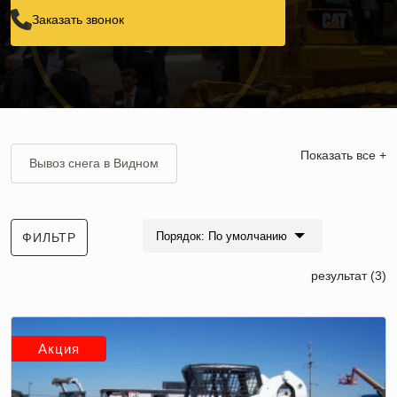
Заказать звонок
Показать все +
Вывоз снега в Видном
Вывоз снега в ЗАО
Порядок: По умолчанию
ФИЛЬТР
Аренда трактора МТЗ 82 для уборки снега
результат (3)
Bobcat (Бобкэт) для уборки снега
Вывоз снега в Королеве
Акция
Вывоз снега в Лобне