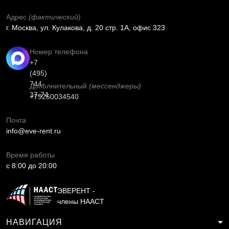
Адрес
(фактический)
г. Москва, ул. Кулакова, д. 20 стр. 1А, офис 323
Номер телефона
+7
(495)
744-
Дополнительный
(мессенджеры)
37-74
+79260034540
Почта
info@eve-rent.ru
Время работы
c 8:00 до 20:00
ЭВЕРЕНТ -
члены НААСТ
НАВИГАЦИЯ