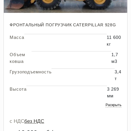
ФРОНТАЛЬНЫЙ ПОГРУЗЧИК CATERPILLAR 928G
Масса
11 600
кг
Объем
1,7
ковша
м3
Грузоподъемность
3,4
т
Высота
3 269
мм
Раскрыть
с НДС
без НДС