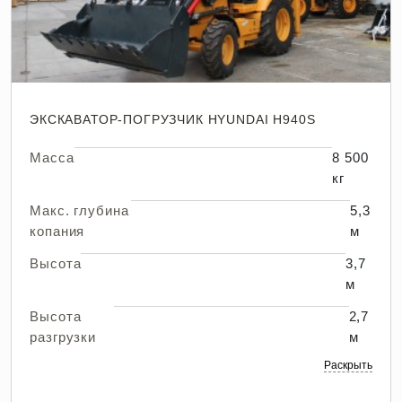
ЭКСКАВАТОР-ПОГРУЗЧИК HYUNDAI H940S
Масса
8 500
кг
Макс. глубина
5,3
копания
м
Высота
3,7
м
Высота
2,7
разгрузки
м
Раскрыть