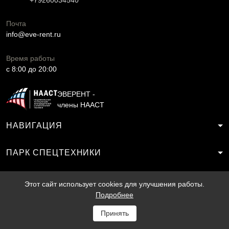
+79260034540
Почта
info@eve-rent.ru
Время работы
c 8:00 до 20:00
ЭВЕРЕНТ -
члены НААСТ
НАВИГАЦИЯ
ПАРК СПЕЦТЕХНИКИ
УСЛУГИ
Этот сайт использует cookies для улучшения работы.
Подробнее
Продвижение
2014 - 2026
Принять
сайта
SF.RU