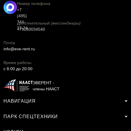
Номер телефона
+7
(495)
744-
Дополнительный
(мессенджеры)
37-74
+79260034540
Почта
info@eve-rent.ru
Время работы
c 8:00 до 20:00
ЭВЕРЕНТ -
члены НААСТ
НАВИГАЦИЯ
ПАРК СПЕЦТЕХНИКИ