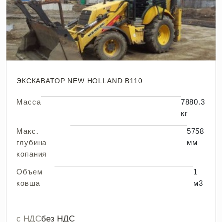
ЭКСКАВАТОР NEW HOLLAND B110
Масса
7880.3
кг
Макс.
5758
глубина
мм
копания
Объем
1
ковша
м3
с НДС
без НДС