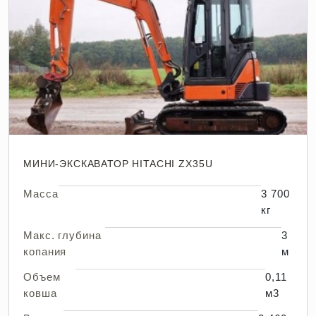
МИНИ-ЭКСКАВАТОР HITACHI ZX35U
Масса
3 700
кг
Макс. глубина
3
копания
м
Объем
0,11
ковша
м3