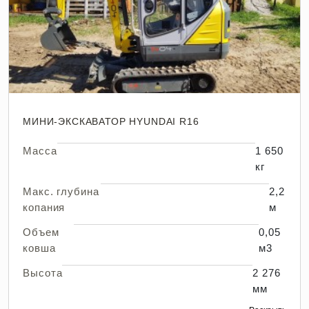
МИНИ-ЭКСКАВАТОР HYUNDAI R16
Масса
1 650
кг
Макс. глубина
2,2
копания
м
Объем
0,05
ковша
м3
Высота
2 276
мм