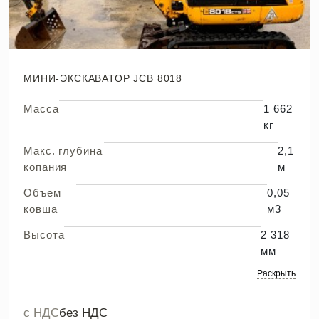
МИНИ-ЭКСКАВАТОР JCB 8018
Масса
1 662
кг
Макс. глубина
2,1
копания
м
Объем
0,05
ковша
м3
Высота
2 318
мм
Раскрыть
с НДС
без НДС