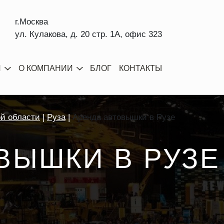
г.Москва
ул. Кулакова, д. 20 стр. 1А, офис 323
И
О КОМПАНИИ
БЛОГ
КОНТАКТЫ
ой области
Руза
Аренда автовышки в Рузе
ВЫШКИ В РУЗЕ