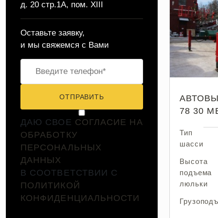
д. 20 стр.1А, пом. XIII
Оставьте заявку,
и мы свяжемся с Вами
ОТПРАВИТЬ
АВТОВЫ
78 30 
ДАЮ СВОЕ
СОГЛАСИЕ НА
Тип
ОБРАБОТКУ
шасси
ПЕРСОНАЛЬНЫХ
ДАННЫХ
Высота
В СООТВЕТСТВИИ С
подъема
люльки
ПОЛИТИКОЙ
КОНФИДЕНЦИАЛЬНОСТИ
Грузопод