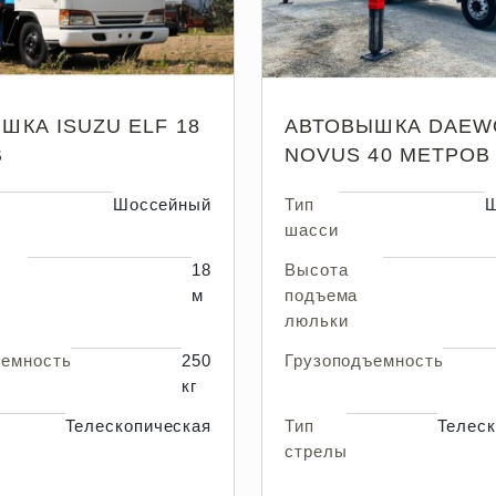
ШКА ISUZU ELF 18
АВТОВЫШКА DAEW
В
NOVUS 40 МЕТРОВ
Шоссейный
Тип
Ш
шасси
18
Высота
м
подъема
люльки
ъемность
250
Грузоподъемность
кг
Телескопическая
Тип
Телеск
стрелы