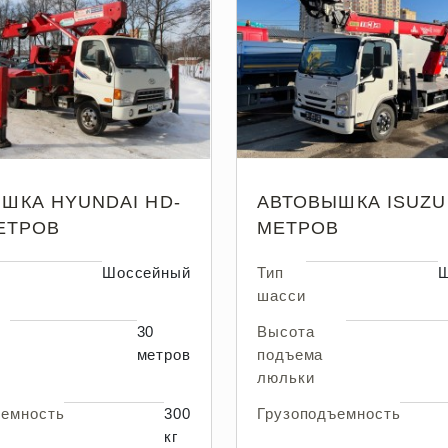
ШКА HYUNDAI HD-
АВТОВЫШКА ISUZU 
МЕТРОВ
МЕТРОВ
Шоссейный
Тип
Ш
шасси
30
Высота
метров
подъема
люльки
ъемность
300
Грузоподъемность
кг