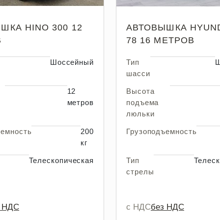
ШКА HINO 300 12
АВТОВЫШКА HYUND
В
78 16 МЕТРОВ
Шоссейный
Тип
Ш
шасси
12
Высота
метров
подъема
люльки
ъемность
200
Грузоподъемность
кг
Телескопическая
Тип
Телеск
стрелы
з НДС
с НДС
без НДС