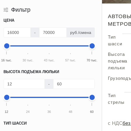
Фильтр
АВТОВЫ
ЦЕНА
МЕТРО
-
руб./смена
Тип
шасси
Высота
16 тыс.
30 тыс.
43 тыс.
57 тыс.
70 тыс.
подъема
люльки
ВЫСОТА ПОДЪЕМА ЛЮЛЬКИ
Грузопод
-
Тип
стрелы
12
24
36
48
60
с НДС
бе
ТИП ШАССИ