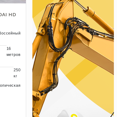
AI HD
оссейный
16
метров
250
кг
опическая