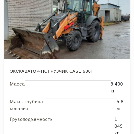
ЭКСКАВАТОР-ПОГРУЗЧИК CASE 580T
Масса
9 400
кг
Макс. глубина
5,8
копания
м
Грузоподъемность
1
049
кг