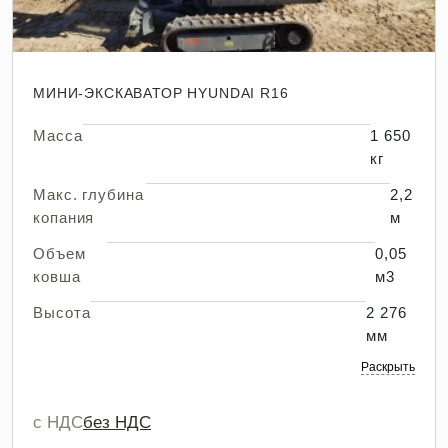
МИНИ-ЭКСКАВАТОР HYUNDAI R16
Масса
1 650
кг
Макс. глубина
2,2
копания
м
Объем
0,05
ковша
м3
Высота
2 276
мм
Раскрыть
с НДС
без НДС