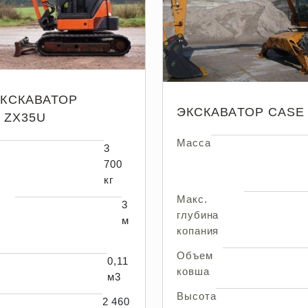
КСКАВАТОР
ЭКСКАВАТОР CASE
 ZX35U
Масса
3
700
кг
Макс.
3
глубина
м
копания
Объем
0,11
ковша
м3
Высота
2 460