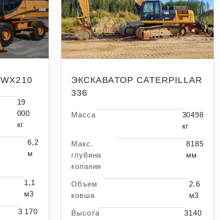
 WX210
ЭКСКАВАТОР CATERPILLAR
336
19
000
Масса
30498
кг
кг
6,2
Макс.
8185
м
глубина
мм
копания
1,1
Объем
2.6
м3
ковша
м3
3 170
Высота
3140