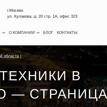
г.Москва
ул. Кулакова, д. 20 стр. 1А, офис 323
И
О КОМПАНИИ
БЛОГ
КОНТАКТЫ
ой области
Шереметьево
ТЕХНИКИ В
 — CТРАНИЦА