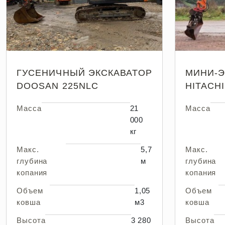
ГУСЕНИЧНЫЙ ЭКСКАВАТОР
МИНИ-Э
DOOSAN 225NLC
HITACHI
Масса
21
Масса
000
кг
Макс.
5,7
Макс.
глубина
м
глубина
копания
копания
Объем
1,05
Объем
ковша
м3
ковша
Высота
3 280
Высота