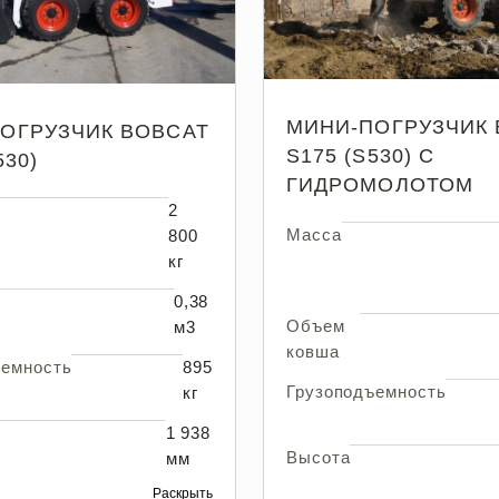
МИНИ-ПОГРУЗЧИК 
ОГРУЗЧИК BOBCAT
S175 (S530) С
530)
ГИДРОМОЛОТОМ
2
Масса
800
кг
0,38
Объем
м3
ковша
ъемность
895
Грузоподъемность
кг
1 938
Высота
мм
Раскрыть