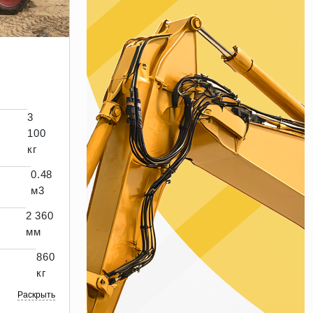
3
100
кг
0.48
м3
2 360
мм
860
кг
Раскрыть