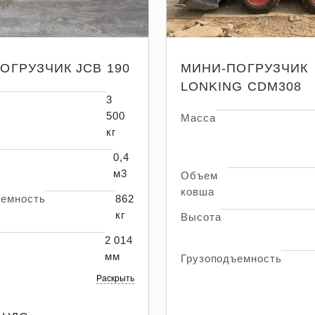
ОГРУЗЧИК JCB 190
МИНИ-ПОГРУЗЧИК
LONKING CDM308
3
500
Масса
кг
0,4
м3
Объем
ковша
ъемность
862
кг
Высота
2 014
мм
Грузоподъемность
Раскрыть