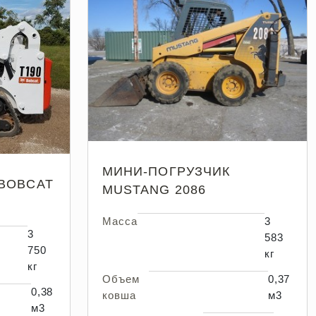
МИНИ-ПОГРУЗЧИК
BOBCAT
MUSTANG 2086
Масса
3
3
583
750
кг
кг
Объем
0,37
0,38
ковша
м3
м3