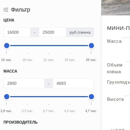
Фильтр
ЦЕНА
МИНИ-П
-
руб./смена
Масса
16 тыс.
18 тыс.
21 тыс.
23 тыс.
25 тыс.
Объем
МАССА
ковша
Грузопод
-
Высота
2,8 тыс.
3,3 тыс.
3,7 тыс.
4,2 тыс.
4,7 тыс.
ПРОИЗВОДИТЕЛЬ