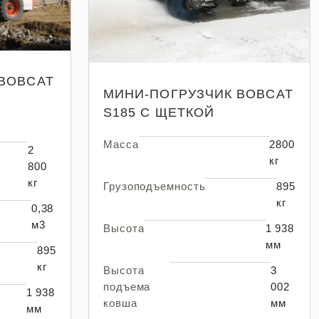
BOBCAT
МИНИ-ПОГРУЗЧИК BOBCAT
S185 С ЩЕТКОЙ
Масса
2800
2
кг
800
кг
Грузоподъемность
895
кг
0,38
м3
Высота
1 938
мм
895
кг
Высота
3
подъема
002
1 938
ковша
мм
мм