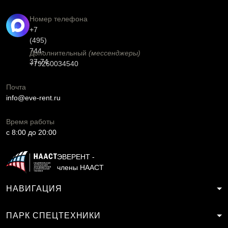
Номер телефона
+7
(495)
744-
Дополнительный
(мессенджеры)
37-74
+79260034540
Почта
info@eve-rent.ru
Время работы
c 8:00 до 20:00
ЭВЕРЕНТ -
члены НААСТ
НАВИГАЦИЯ
ПАРК СПЕЦТЕХНИКИ