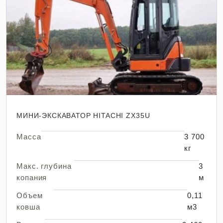
МИНИ-ЭКСКАВАТОР HITACHI ZX35U
Масса
3 700
кг
Макс. глубина
3
копания
м
Объем
0,11
ковша
м3