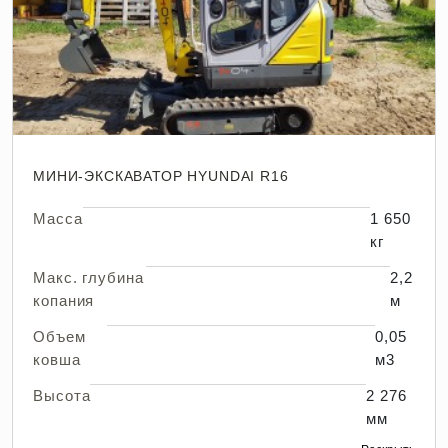
МИНИ-ЭКСКАВАТОР HYUNDAI R16
Масса
1 650
кг
Макс. глубина
2,2
копания
м
Объем
0,05
ковша
м3
Высота
2 276
мм