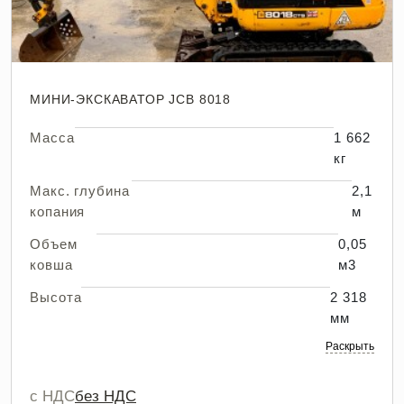
МИНИ-ЭКСКАВАТОР JCB 8018
Масса
1 662
кг
Макс. глубина
2,1
копания
м
Объем
0,05
ковша
м3
Высота
2 318
мм
Раскрыть
с НДС
без НДС