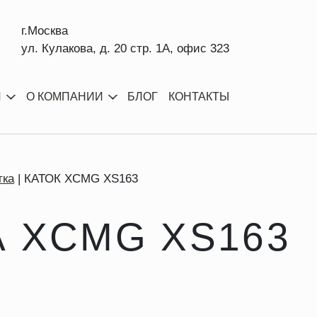
г.Москва
ул. Кулакова, д. 20 стр. 1А, офис 323
И
О КОМПАНИИ
БЛОГ
КОНТАКТЫ
тка
КАТОК XCMG XS163
А XCMG XS163