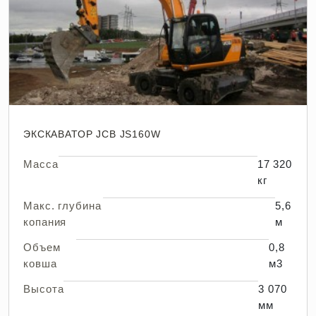
ЭКСКАВАТОР JCB JS160W
Масса
17 320
кг
Макс. глубина
5,6
копания
м
Объем
0,8
ковша
м3
Высота
3 070
мм