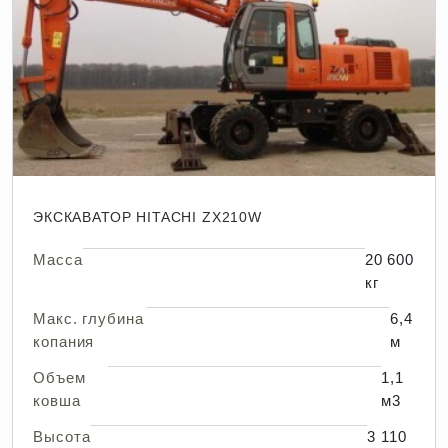
ЭКСКАВАТОР HITACHI ZX210W
Масса
20 600
кг
Макс. глубина
6,4
копания
м
Объем
1,1
ковша
м3
Высота
3 110