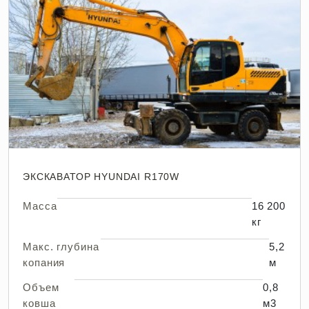
ЭКСКАВАТОР HYUNDAI R170W
Масса
16 200
кг
Макс. глубина
5,2
копания
м
Объем
0,8
ковша
м3