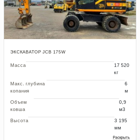
ЭКСКАВАТОР JCB 175W
Масса
17 520
кг
Макс. глубина
6
копания
м
Объем
0,9
ковша
м3
Высота
3 195
мм
Раскрыть