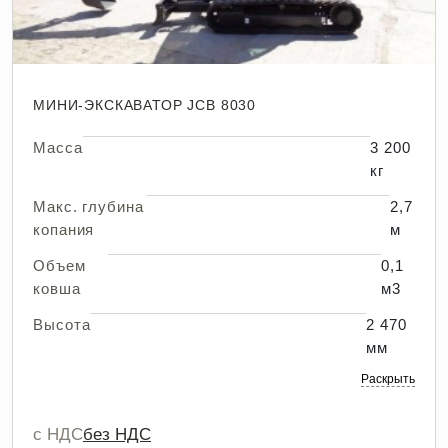
МИНИ-ЭКСКАВАТОР JCB 8030
Масса
3 200
кг
Макс. глубина
2,7
копания
м
Объем
0,1
ковша
м3
Высота
2 470
мм
Раскрыть
с НДС
без НДС