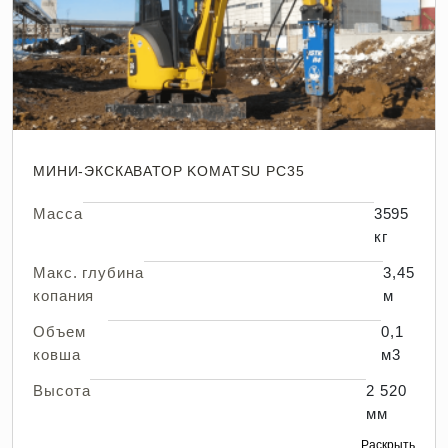
МИНИ-ЭКСКАВАТОР KOMATSU PC35
Масса
3595
кг
Макс. глубина
3,45
копания
м
Объем
0,1
ковша
м3
Высота
2 520
мм
Раскрыть