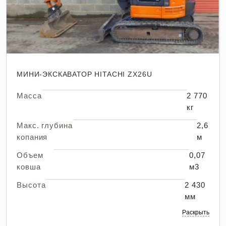
МИНИ-ЭКСКАВАТОР HITACHI ZX26U
Масса
2 770
кг
Макс. глубина
2,6
копания
м
Объем
0,07
ковша
м3
Высота
2 430
мм
Раскрыть