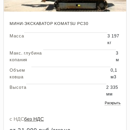
МИНИ-ЭКСКАВАТОР KOMATSU PC30
Масса
3 197
кг
Макс. глубина
3
копания
м
Объем
0,1
ковша
м3
Высота
2 335
мм
Раскрыть
с НДС
без НДС