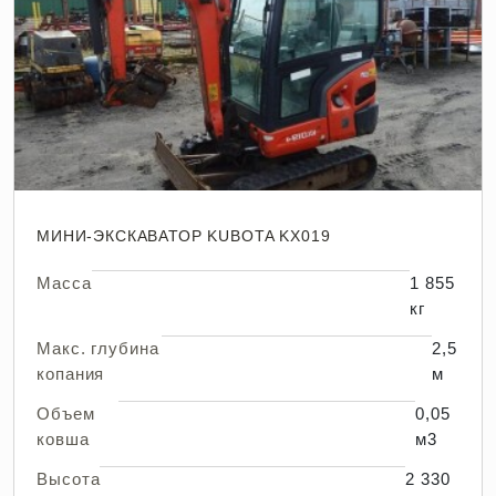
МИНИ-ЭКСКАВАТОР KUBOTA KX019
Масса
1 855
кг
Макс. глубина
2,5
копания
м
Объем
0,05
ковша
м3
Высота
2 330