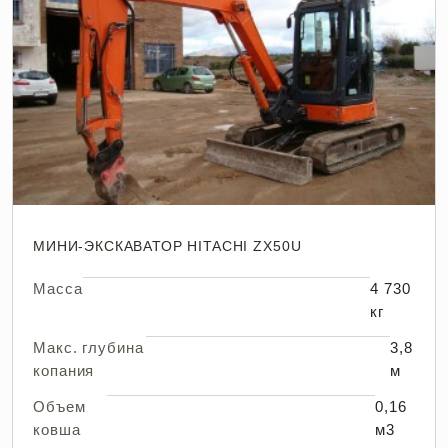
МИНИ-ЭКСКАВАТОР HITACHI ZX50U
Масса
4 730
кг
Макс. глубина
3,8
копания
м
Объем
0,16
ковша
м3