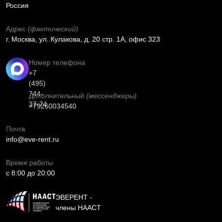
Россия
Адрес
(фактический)
г. Москва, ул. Кулакова, д. 20 стр. 1А, офис 323
Номер телефона
+7
(495)
744-
Дополнительный
(мессенджеры)
37-74
+79260034540
Почта
info@eve-rent.ru
Время работы
c 8:00 до 20:00
ЭВЕРЕНТ -
члены НААСТ