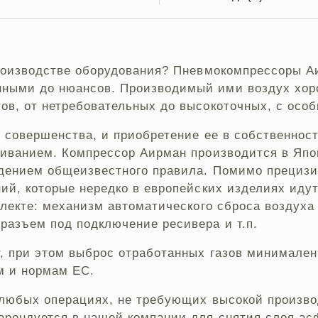
производстве оборудования? Пневмокомпрессоры А
ными до нюансов. Производимый ими воздух хоро
ов, от нетребовательных до высокоточных, с особ
 совершенства, и приобретение ее в собственнос
иванием. Компрессор Аирман производится в Япони
дением общеизвестного правила. Помимо прецизи
ий, которые нередко в европейских изделиях иду
плекте: механизм автоматического сброса воздуха
разъем под подключение ресивера и т.п.
т, при этом выброс отработанных газов минимален
м и нормам ЕС.
 любых операциях, не требующих высокой произво
рендуется в нашей компании для снятия слоя асфа