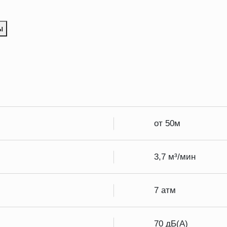
ы
от 50м
3,7 м³/мин
7 атм
70 дБ(А)