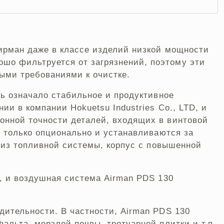
ирман даже в классе изделий низкой мощности
шо фильтруется от загрязнений, поэтому эти
ыми требованиями к очистке.
ть означало стабильное и продуктивное
и в компании Hokuetsu Industries Co., LTD, и
онной точности деталей, входящих в винтовой
т только опционально и устанавливаются за
 из топливной системы, корпус с повышенной
, и воздушная система Airman PDS 130
дительности. В частности, Airman PDS 130
льта, мерзлой почвы, тротуарной плитки и т.п.