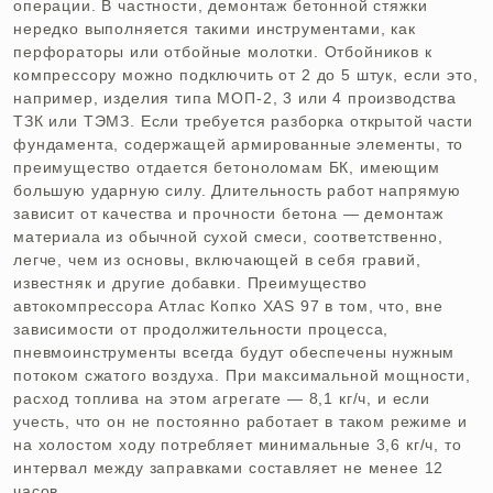
операции. В частности, демонтаж бетонной стяжки
нередко выполняется такими инструментами, как
перфораторы или отбойные молотки. Отбойников к
компрессору можно подключить от 2 до 5 штук, если это,
например, изделия типа МОП-2, 3 или 4 производства
ТЗК или ТЭМЗ. Если требуется разборка открытой части
фундамента, содержащей армированные элементы, то
преимущество отдается бетоноломам БК, имеющим
большую ударную силу. Длительность работ напрямую
зависит от качества и прочности бетона — демонтаж
материала из обычной сухой смеси, соответственно,
легче, чем из основы, включающей в себя гравий,
известняк и другие добавки. Преимущество
автокомпрессора Атлас Копко XAS 97 в том, что, вне
зависимости от продолжительности процесса,
пневмоинструменты всегда будут обеспечены нужным
потоком сжатого воздуха. При максимальной мощности,
расход топлива на этом агрегате — 8,1 кг/ч, и если
учесть, что он не постоянно работает в таком режиме и
на холостом ходу потребляет минимальные 3,6 кг/ч, то
интервал между заправками составляет не менее 12
часов.