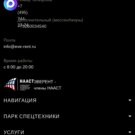
+7
(495)
744-
Дополнительный
(мессенджеры)
37-74
+79260034540
Почта
info@eve-rent.ru
Время работы
c 8:00 до 20:00
ЭВЕРЕНТ -
члены НААСТ
НАВИГАЦИЯ
ПАРК СПЕЦТЕХНИКИ
УСЛУГИ