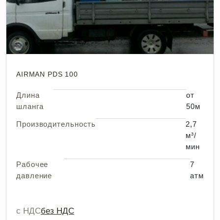
AIRMAN PDS 100
Длина
от
шланга
50м
Производительность
2,7
м³/
мин
Рабочее
7
давление
атм
с НДС
без НДС