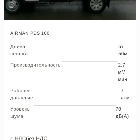
AIRMAN PDS 100
Длина
от
шланга
50м
Производительность
2,7
м³/
мин
Рабочее
7
давление
атм
Уровень
70
шума
дБ(А)
с НДС
без НДС