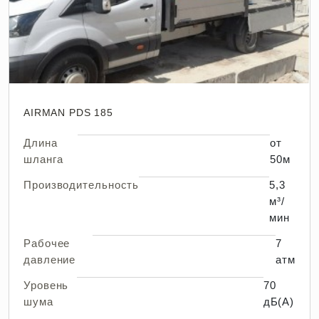
AIRMAN PDS 185
Длина
от
шланга
50м
Производительность
5,3
м³/
мин
Рабочее
7
давление
атм
Уровень
70
шума
дБ(А)