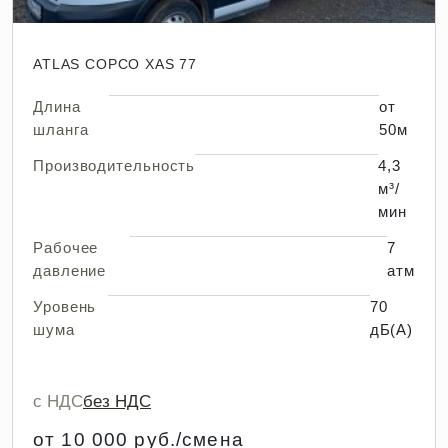
ATLAS COPCO XAS 77
Длина
от
шланга
50м
Производительность
4,3
м³/
мин
Рабочее
7
давление
атм
Уровень
70
шума
дБ(А)
с НДС
без НДС
от 10 000 руб./смена