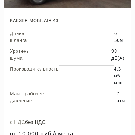
KAESER MOBILAIR 43
Длина
от
шланга
50м
Уровень
98
шума
дБ(А)
Производительность
4,3
м³/
мин
Макс. рабочее
7
давление
атм
с НДС
без НДС
от 10 000 руб./смена