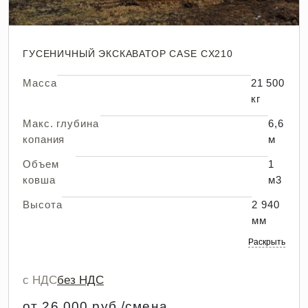
ГУСЕНИЧНЫЙ ЭКСКАВАТОР CASE CX210
Масса
21 500
кг
Макс. глубина
6,6
копания
м
Объем
1
ковша
м3
Высота
2 940
мм
Раскрыть
с НДС
без НДС
от 26 000 руб./смена