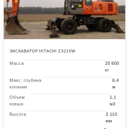
ЭКСКАВАТОР HITACHI ZX210W
Масса
20 600
кг
Макс. глубина
6,4
копания
м
Объем
1,1
ковша
м3
Высота
3 110
мм