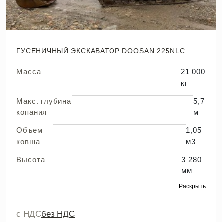
ГУСЕНИЧНЫЙ ЭКСКАВАТОР DOOSAN 225NLC
Масса
21 000
кг
Макс. глубина
5,7
копания
м
Объем
1,05
ковша
м3
Высота
3 280
мм
Раскрыть
с НДС
без НДС