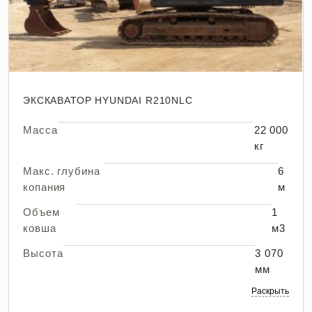
ЭКСКАВАТОР HYUNDAI R210NLC
Масса
22 000
кг
Макс. глубина
6
копания
м
Объем
1
ковша
м3
Высота
3 070
мм
Раскрыть