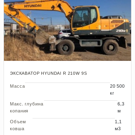
ЭКСКАВАТОР HYUNDAI R 210W 9S
Масса
20 500
кг
Макс. глубина
6,3
копания
м
Объем
1,1
ковша
м3