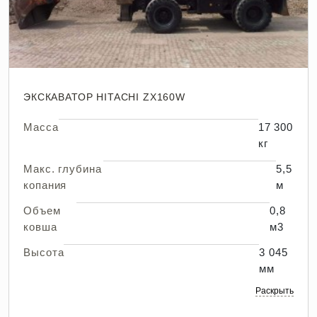
ЭКСКАВАТОР HITACHI ZX160W
Масса
17 300
кг
Макс. глубина
5,5
копания
м
Объем
0,8
ковша
м3
Высота
3 045
мм
Раскрыть