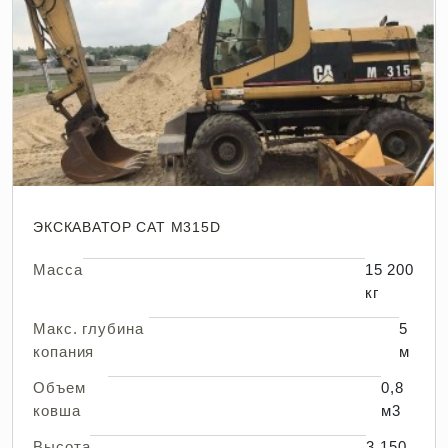
ЭКСКАВАТОР CAT M315D
Масса
15 200
кг
Макс. глубина
5
копания
м
Объем
0,8
ковша
м3
Высота
3 150