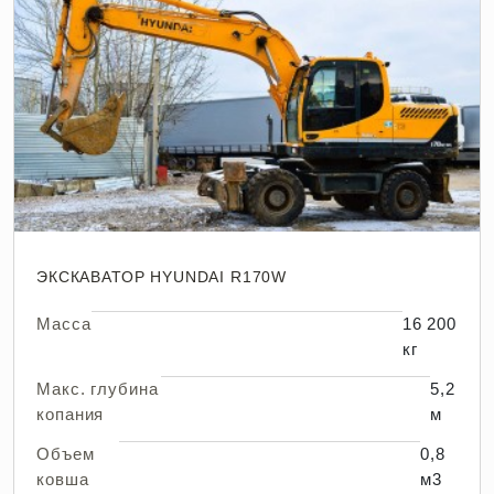
ЭКСКАВАТОР HYUNDAI R170W
Масса
16 200
кг
Макс. глубина
5,2
копания
м
Объем
0,8
ковша
м3