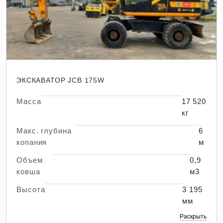
ЭКСКАВАТОР JCB 175W
Масса
17 520
кг
Макс. глубина
6
копания
м
Объем
0,9
ковша
м3
Высота
3 195
мм
Раскрыть