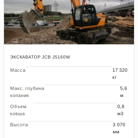
ЭКСКАВАТОР JCB JS160W
Масса
17 320
кг
Макс. глубина
5,6
копания
м
Объем
0,8
ковша
м3
Высота
3 070
мм