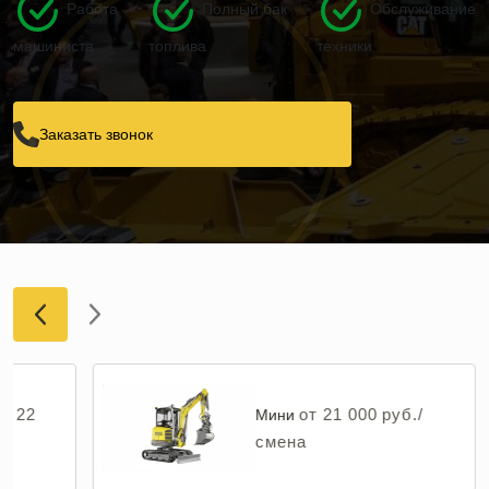
Работа
Полный бак
Обслуживание
машиниста
топлива
техники
Заказать звонок
от 22
от 21 000 руб./
Мини
смена