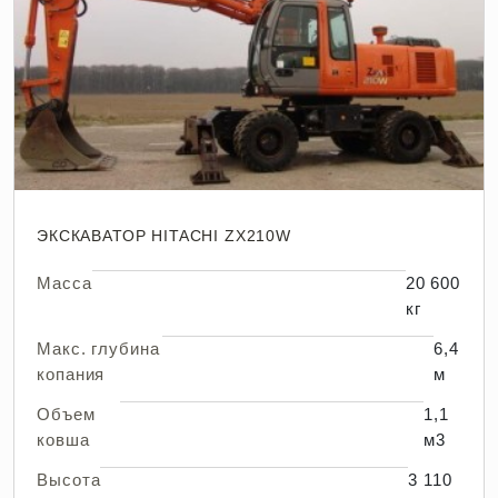
ЭКСКАВАТОР HITACHI ZX210W
Масса
20 600
кг
Макс. глубина
6,4
копания
м
Объем
1,1
ковша
м3
Высота
3 110