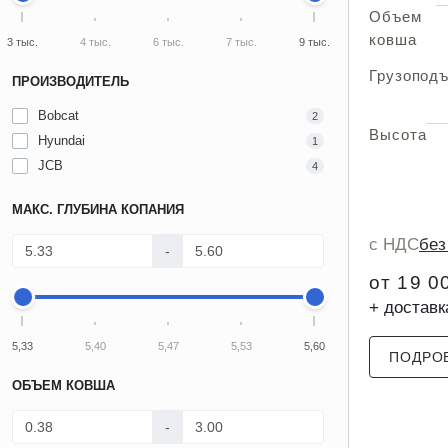
Объем
ковша
3 тыс.
4 тыс.
6 тыс.
7 тыс.
9 тыс.
Грузопод
ПРОИЗВОДИТЕЛЬ
Bobcat
2
Высота
Hyundai
1
JCB
4
МАКС. ГЛУБИНА КОПАНИЯ
с НДС
бе
-
от 19 0
+ доставк
5,33
5,40
5,47
5,53
5,60
ПОДРО
ОБЪЕМ КОВША
-