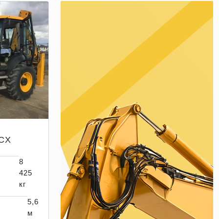
CX
8
425
кг
5,6
м