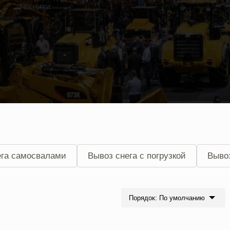
техники
ега самосвалами
Вывоз снега с погрузкой
Вывоз
ега Камазом
Вывоз снега самосвалами с погрузкой
Порядок: По умолчанию