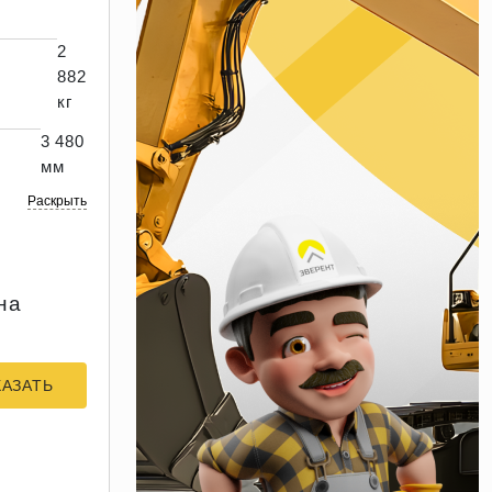
2
882
кг
3 480
мм
Раскрыть
на
КАЗАТЬ