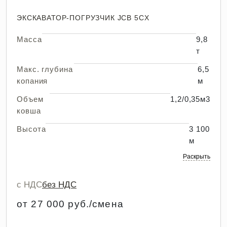
ЭКСКАВАТОР-ПОГРУЗЧИК JCB 5CX
Масса
9,8
т
Макс. глубина
6,5
копания
м
Объем
1,2/0,35м3
ковша
Высота
3 100
м
Раскрыть
с НДС
без НДС
от 27 000 руб./смена