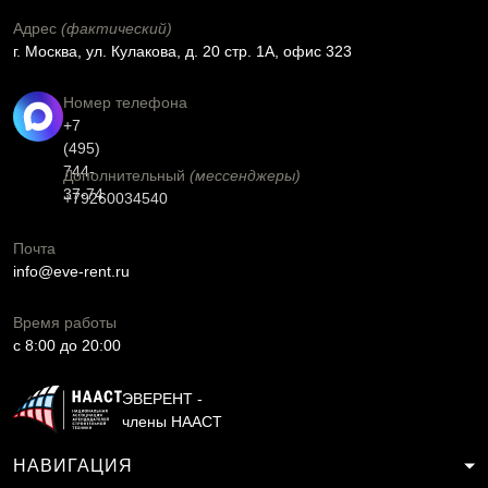
Адрес
(фактический)
г. Москва, ул. Кулакова, д. 20 стр. 1А, офис 323
Номер телефона
+7
(495)
744-
Дополнительный
(мессенджеры)
37-74
+79260034540
Почта
info@eve-rent.ru
Время работы
c 8:00 до 20:00
ЭВЕРЕНТ -
члены НААСТ
НАВИГАЦИЯ