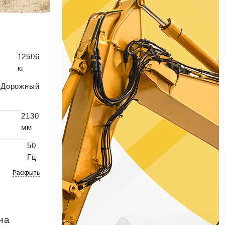
12506
кг
Дорожный
2130
мм
50
Гц
Раскрыть
на