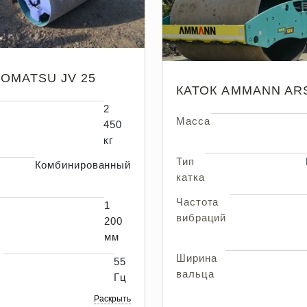
KOMATSU JV 25
КАТОК AMMANN ARS
2
Масса
450
кг
Тип
Комбинированный
катка
Частота
1
вибраций
200
мм
Ширина
55
вальца
Гц
Раскрыть