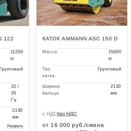
 122
КАТОК AMMANN ASC 150 D
11200
Масса
15800
кг
кг
Грунтовый
Тип
Грунтовый
катка
32 /
Ширина
2130
35
вальца
мм
Гц
2130
с НДС
без НДС
мм
от 16 000 руб./смена
Раскрыть