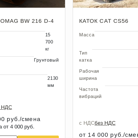
BOMAG BW 216 D-4
КАТОК CAT CS56
15
Масса
700
кг
Тип
Грунтовый
катка
Рабочая
2130
ширина
мм
Частота
вибраций
з НДС
00 руб./смена
с НДС
без НДС
а от 4 000 руб.
от 14 000 руб./сме