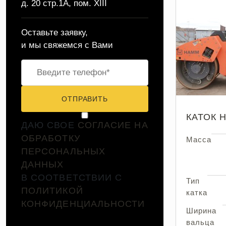
д. 20 стр.1А, пом. XIII
Оставьте заявку,
и мы свяжемся с Вами
ОТПРАВИТЬ
КАТОК 
ДАЮ СВОЕ
СОГЛАСИЕ НА
ОБРАБОТКУ
Масса
ПЕРСОНАЛЬНЫХ
ДАННЫХ
В СООТВЕТСТВИИ С
Тип
ПОЛИТИКОЙ
катка
КОНФИДЕНЦИАЛЬНОСТИ
Ширина
вальца