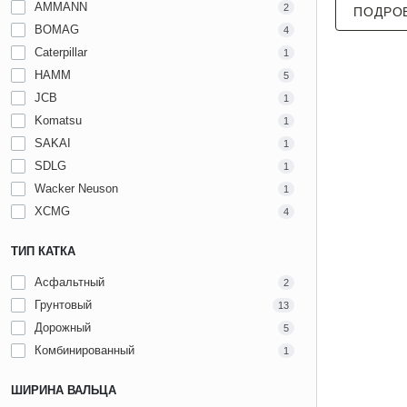
AMMANN
2
ПОДРО
BOMAG
4
Caterpillar
1
HAMM
5
JCB
1
Komatsu
1
SAKAI
1
SDLG
1
Wacker Neuson
1
XCMG
4
ТИП КАТКА
Асфальтный
2
Грунтовый
13
Дорожный
5
Комбинированный
1
ШИРИНА ВАЛЬЦА