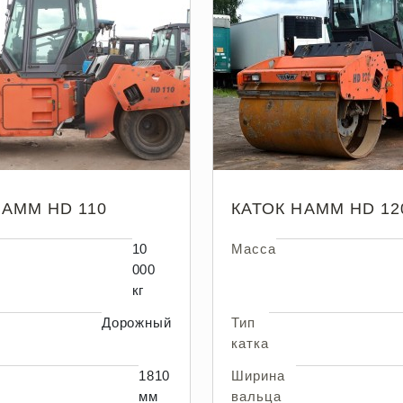
HAMM HD 110
КАТОК HAMM HD 12
10
Масса
000
кг
Дорожный
Тип
катка
1810
Ширина
мм
вальца