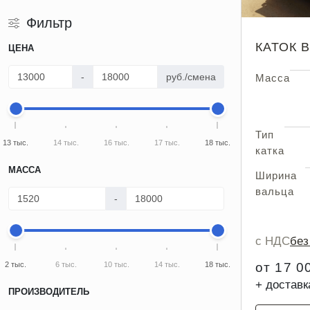
Фильтр
КАТОК 
ЦЕНА
-
руб./смена
Масса
Тип
13 тыс.
14 тыс.
16 тыс.
17 тыс.
18 тыс.
катка
МАССА
Ширина
вальца
-
с НДС
бе
2 тыс.
6 тыс.
10 тыс.
14 тыс.
18 тыс.
от 17 0
+ доставк
ПРОИЗВОДИТЕЛЬ