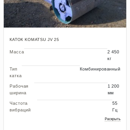
КАТОК KOMATSU JV 25
Масса
2 450
кг
Тип
Комбинированный
катка
Рабочая
1 200
ширина
мм
Частота
55
вибраций
Гц
Раскрыть