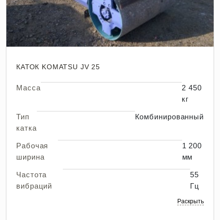
КАТОК KOMATSU JV 25
Масса
2 450
кг
Тип
Комбинированный
катка
Рабочая
1 200
ширина
мм
Частота
55
вибраций
Гц
Раскрыть