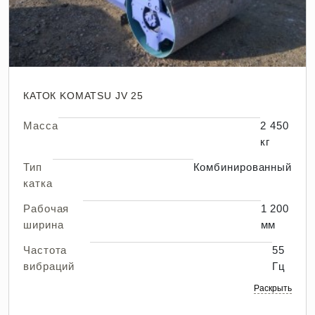
КАТОК KOMATSU JV 25
Масса
2 450
кг
Тип
Комбинированный
катка
Рабочая
1 200
ширина
мм
Частота
55
вибраций
Гц
Раскрыть