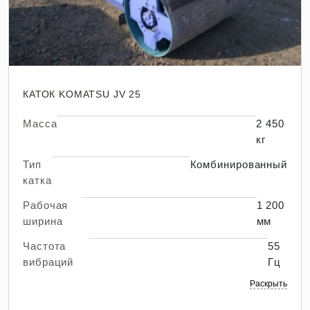
КАТОК KOMATSU JV 25
Масса
2 450
кг
Тип
Комбинированный
катка
Рабочая
1 200
ширина
мм
Частота
55
вибраций
Гц
Раскрыть