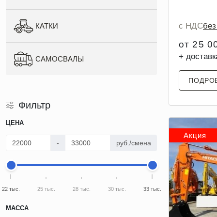
с НДС
бе
КАТКИ
от 25 0
+ доставк
САМОСВАЛЫ
ПОДРО
Фильтр
ЦЕНА
Акция
-
руб./смена
22 тыс.
25 тыс.
28 тыс.
30 тыс.
33 тыс.
МАССА