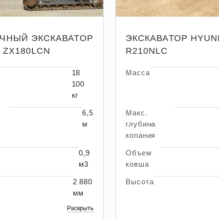
ЧНЫЙ ЭКСКАВАТОР
ЭКСКАВАТОР HYUN
I ZX180LCN
R210NLC
18
Масса
100
кг
6,5
Макс.
м
глубина
копания
0,9
Объем
м3
ковша
2 880
Высота
мм
Раскрыть