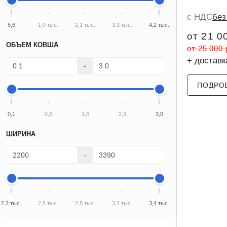
с НДС
бе
5,6
1,0 тыс.
2,1 тыс.
3,1 тыс.
4,2 тыс.
от 21 0
ОБЪЕМ КОВША
от 25 000
+ доставк
-
ПОДРО
0,1
0,8
1,6
2,3
3,0
ШИРИНА
-
2,2 тыс.
2,5 тыс.
2,8 тыс.
3,1 тыс.
3,4 тыс.