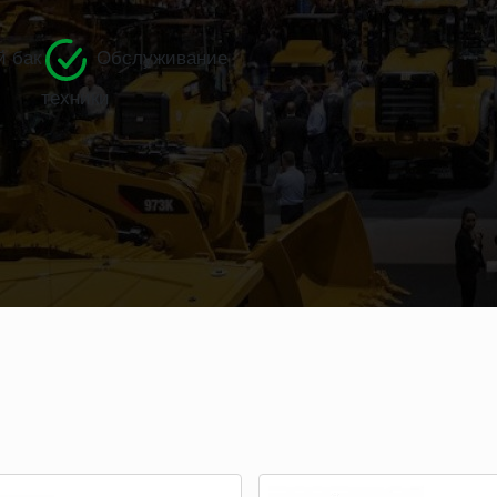
 бак
Обслуживание
техники