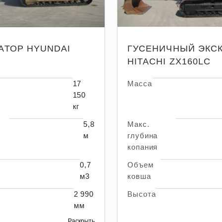
АТОР HYUNDAI
ГУСЕНИЧНЫЙ ЭКС
HITACHI ZX160LC
17
Масса
150
кг
5,8
Макс.
м
глубина
копания
0,7
Объем
м3
ковша
2 990
Высота
мм
Раскрыть