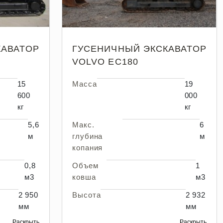
КАВАТОР
ГУСЕНИЧНЫЙ ЭКСКАВАТОР
VOLVO EC180
15
Масса
19
600
000
кг
кг
5,6
Макс.
6
м
глубина
м
копания
0,8
Объем
1
м3
ковша
м3
2 950
Высота
2 932
мм
мм
Раскрыть
Раскрыть