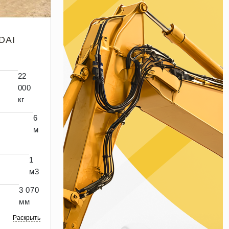
DAI
22
000
кг
6
м
1
м3
3 070
мм
Раскрыть